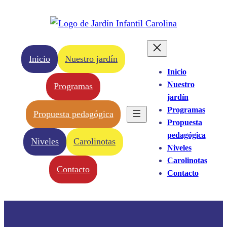
Saltar
al
contenido
Inicio
Nuestro jardín
Inicio
Nuestro
Programas
jardín
Programas
Propuesta pedagógica
Propuesta
pedagógica
Niveles
Carolinotas
Niveles
Carolinotas
Contacto
Contacto