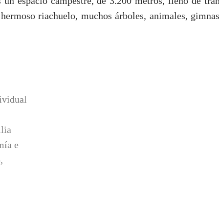
 un espacio campestre, de 3.200 metros, lleno de tranq
n hermoso riachuelo, muchos árboles, animales, gimnas
ividual
lia
mía e
,