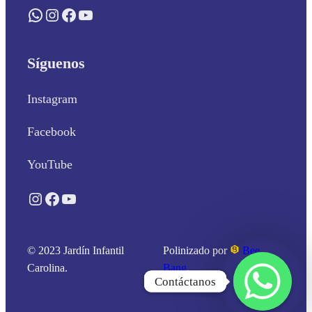
WhatsApp
Instagram
Facebook
YouTube
Síguenos
Instagram
Facebook
YouTube
Instagram
Facebook
YouTube
© 2023 Jardín Infantil
Polinizado por
Bee
Carolina.
Bang
.
Contáctanos
Contáctanos