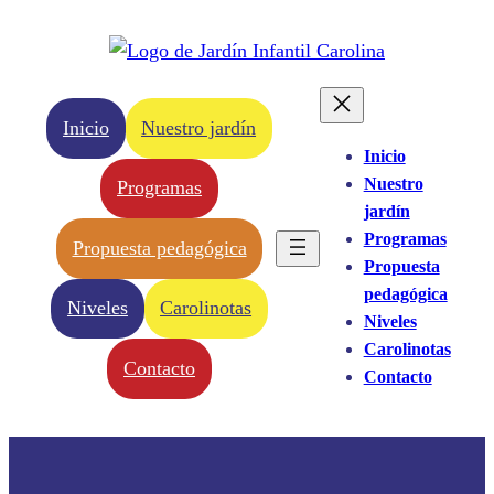
Saltar
al
contenido
Inicio
Nuestro jardín
Inicio
Nuestro
Programas
jardín
Programas
Propuesta pedagógica
Propuesta
pedagógica
Niveles
Carolinotas
Niveles
Carolinotas
Contacto
Contacto